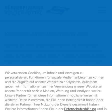
Konzeptstudien|Bedarfsanalysen
Geht es um einen ersten Kostenrahmen für Ihr Vorhaben,
sind unsere Datenbanken und Indizes oft fundierter als die
eines Architekten, weil wir jährlich mehrere Kulturbauprojekte
begleiten. Innerhalb einer Studie bewerten wir Projekte aus
Nutzersicht, um herauszufinden, welche Räume und Anlagen
eine Versammlungsstätte für einen nachhaltigen Betrieb
Wir verwenden Cookies, um Inhalte und Anzeigen zu
benötigt. Wir entwickeln Raumprogramme, Kostenrahmen,
personalisieren, Funktionen für soziale Medien anbieten zu können
und die Zugriffe auf unserer Website zu analysieren. Außerdem
Funktionsdiagramme als Basis eines Wettbewerbs. Ebenso
geben wir Informationen zu Ihrer Verwendung unserer Website an
finden wir gemeinsam mit unseren Auftraggebern ideale
unsere Partner für soziale Medien, Werbung und Analysen weiter.
Lösungen für eine provisorische Spielstätte im Falle einer
Unsere Partner führen diese Informationen möglicherweise mit
längeren Sanierung.
weiteren Daten zusammen, die Sie ihnen bereitgestellt haben oder
die sie im Rahmen Ihrer Nutzung der Dienste gesammelt haben.
Weitere Informationen finden Sie in der
Datenschutzerklärung
und in